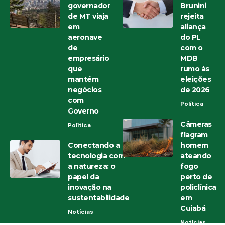
governador
Brunini
de MT viaja
rejeita
em
aliança
aeronave
do PL
de
com o
empresário
MDB
que
rumo às
mantém
eleições
negócios
de 2026
com
Política
Governo
Câmeras
Política
flagram
Conectando a
homem
tecnologia com
ateando
a natureza: o
fogo
papel da
perto de
inovação na
policlínica
sustentabilidade
em
Cuiabá
Notícias
Notícias