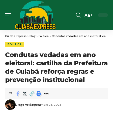
Aa
Font
Resizer
Cuiabá Express
>
Blog
>
Política
>
Condutas vedadas em ano eleitoral: cartilha da Prefeitura de Cuiabá reforça regras e prevenção institucional
POLÍTICA
Condutas vedadas em ano
eleitoral: cartilha da Prefeitura
de Cuiabá reforça regras e
prevenção institucional
Diego Velázquez
maio 26, 2026