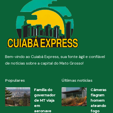
Bem-vindo ao Cuiabá Express, sua fonte ágil e confiável
de notícias sobre a capital do Mato Grosso!
Populares
Últimas notícias
Família do
Câmeras
governador
flagram
de MT viaja
homem
em
ateando
aeronave
fogo