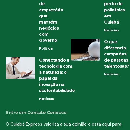
de
perto de
empresário
policlínica
que
em
mantém
Cuiabá
negócios
Notícias
com
Governo
O que
diferencia
Política
campeões
Conectando a
de pessoas
tecnologia com
talentosas?
a natureza: o
Notícias
papel da
inovação na
sustentabilidade
Notícias
Entre em Contato Conosco
O Cuiabá Express valoriza a sua opinião e está aqui para