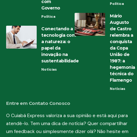
com
Política
Governo
Mário
Política
Augusto
Conectando a
de Castro
tecnologia com
relembra a
a natureza: o
conquista
papel da
da Copa
inovação na
União de
sustentabilidade
1987: a
hegemonia
Notícias
técnica do
Flamengo
Notícias
Entre em Contato Conosco
O Cuiabá Express valoriza a sua opinião e está aqui para
atendê-lo. Tem uma dica de notícia? Quer compartilhar
um feedback ou simplesmente dizer olá? Não hesite em