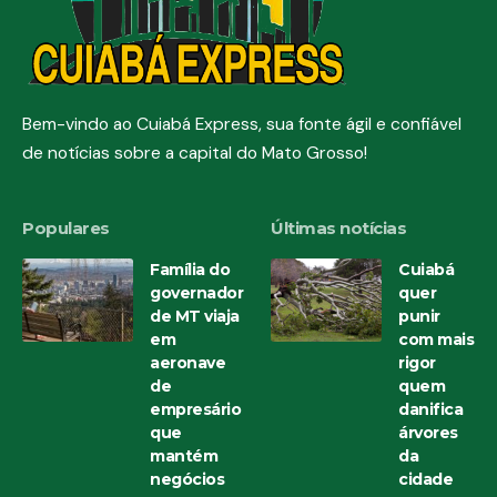
Bem-vindo ao Cuiabá Express, sua fonte ágil e confiável
de notícias sobre a capital do Mato Grosso!
Populares
Últimas notícias
Família do
Cuiabá
governador
quer
de MT viaja
punir
em
com mais
aeronave
rigor
de
quem
empresário
danifica
que
árvores
mantém
da
negócios
cidade