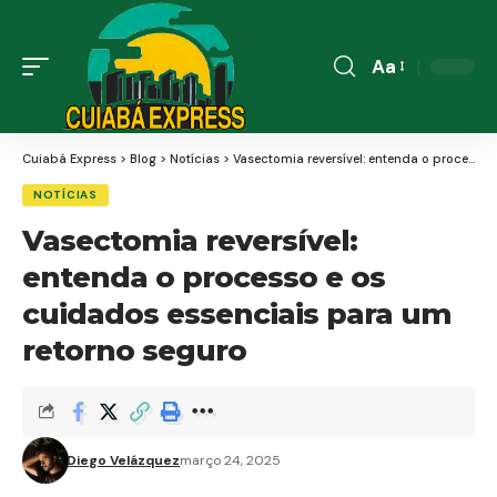
Aa
Font
Resizer
Cuiabá Express
>
Blog
>
Notícias
>
Vasectomia reversível: entenda o processo e os cuidados essenciais para um retorno seguro
NOTÍCIAS
Vasectomia reversível:
entenda o processo e os
cuidados essenciais para um
retorno seguro
Diego Velázquez
março 24, 2025