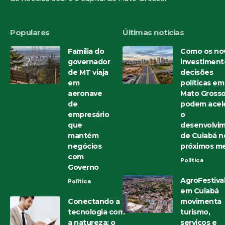
Populares
Últimas notícias
Família do
Como os no
governador
investiment
de MT viaja
decisões
em
políticas em
aeronave
Mato Gross
de
podem acele
empresário
o
que
desenvolvi
mantém
de Cuiabá n
negócios
próximos m
com
Política
Governo
AgroFestiva
Política
em Cuiabá
Conectando a
movimenta
tecnologia com
turismo,
a natureza: o
serviços e