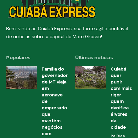
Bem-vindo ao Cuiabá Express, sua fonte ágil e confiável
de notícias sobre a capital do Mato Grosso!
Populares
Últimas notícias
Família do
Cuiabá
governador
quer
de MT viaja
punir
em
com mais
aeronave
rigor
de
quem
empresário
danifica
que
árvores
mantém
da
negócios
cidade
com
Política