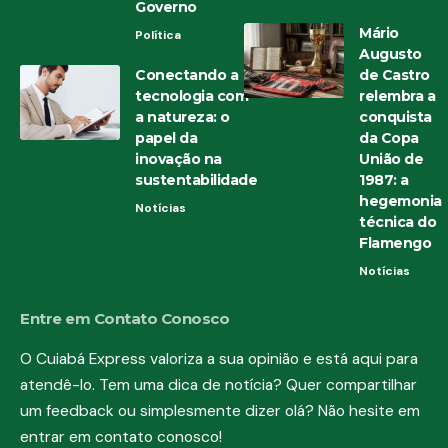
Governo
Mário
Política
Augusto
Conectando a
de Castro
tecnologia com
relembra a
a natureza: o
conquista
papel da
da Copa
inovação na
União de
sustentabilidade
1987: a
hegemonia
Notícias
técnica do
Flamengo
Notícias
Entre em Contato Conosco
O Cuiabá Express valoriza a sua opinião e está aqui para
atendê-lo. Tem uma dica de notícia? Quer compartilhar
um feedback ou simplesmente dizer olá? Não hesite em
entrar em contato conosco!