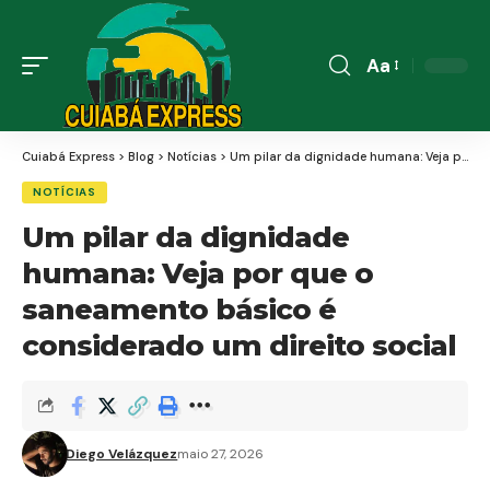
Aa
Font
Resizer
Cuiabá Express
>
Blog
>
Notícias
>
Um pilar da dignidade humana: Veja por que o saneamento básico é considerado um direito social
NOTÍCIAS
Um pilar da dignidade
humana: Veja por que o
saneamento básico é
considerado um direito social
Diego Velázquez
maio 27, 2026