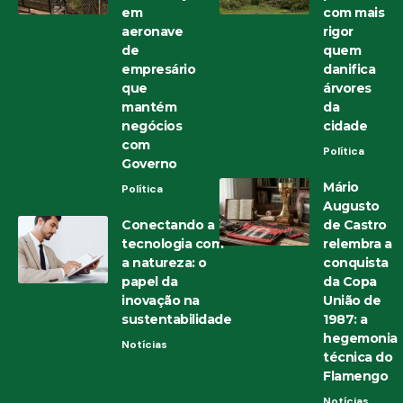
em
com mais
aeronave
rigor
de
quem
empresário
danifica
que
árvores
mantém
da
negócios
cidade
com
Política
Governo
Mário
Política
Augusto
Conectando a
de Castro
tecnologia com
relembra a
a natureza: o
conquista
papel da
da Copa
inovação na
União de
sustentabilidade
1987: a
hegemonia
Notícias
técnica do
Flamengo
Notícias