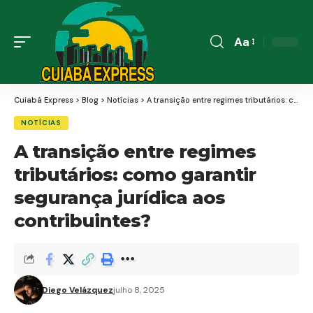
Aa
Font
Resizer
Cuiabá Express
>
Blog
>
Notícias
>
A transição entre regimes tributários: como garantir segurança jurídica aos contribuintes?
NOTÍCIAS
A transição entre regimes
tributários: como garantir
segurança jurídica aos
contribuintes?
Diego Velázquez
julho 8, 2025