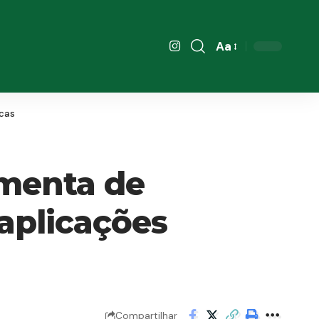
Aa
Font
Resizer
icas
amenta de
 aplicações
Compartilhar