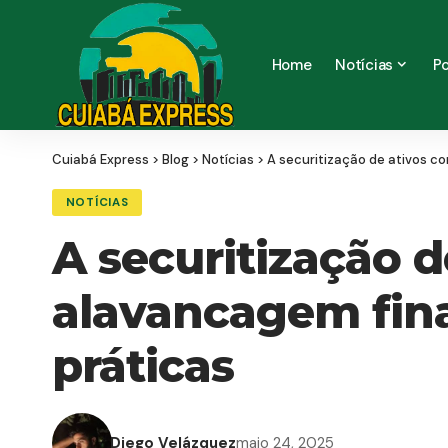
Home
Notícias
Po
Cuiabá Express
>
Blog
>
Notícias
>
A securitização de ativos c
NOTÍCIAS
A securitização 
alavancagem fina
práticas
Diego Velázquez
maio 24, 2025