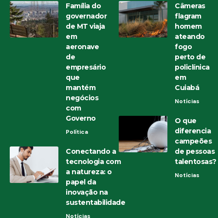
Família do
Câmeras
governador
flagram
de MT viaja
homem
em
ateando
aeronave
fogo
de
perto de
empresário
policlínica
que
em
mantém
Cuiabá
negócios
Notícias
com
Governo
O que
diferencia
Política
campeões
Conectando a
de pessoas
tecnologia com
talentosas?
a natureza: o
Notícias
papel da
inovação na
sustentabilidade
Notícias