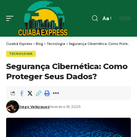
Aa
Font
Resizer
Cuiabá Express
>
Blog
>
Tecnologia
>
Segurança Cibernética: Como Proteger Seus Dados?
TECNOLOGIA
Segurança Cibernética: Como
Proteger Seus Dados?
Diego Velázquez
fevereiro 18, 2025