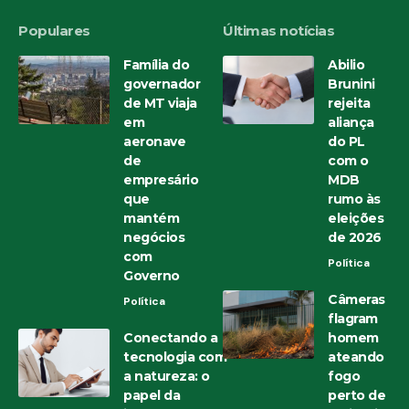
Populares
Últimas notícias
Família do
Abilio
governador
Brunini
de MT viaja
rejeita
em
aliança
aeronave
do PL
de
com o
empresário
MDB
que
rumo às
mantém
eleições
negócios
de 2026
com
Política
Governo
Câmeras
Política
flagram
Conectando a
homem
tecnologia com
ateando
a natureza: o
fogo
papel da
perto de