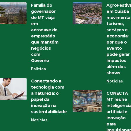
Família do
AgroFestiva
governador
em Cuiabá
de MT viaja
movimenta
em
turismo,
aeronave de
serviços e
empresário
economia:
que mantém
por que o
negócios
evento
com
pode gerar
Governo
impactos
além dos
Política
shows
Conectando a
Notícias
tecnologia com
a natureza: o
CONECTA
papel da
MT reúne
inovação na
inteligênci
sustentabilidade
artificial e
inovação
Notícias
para
impulsionar