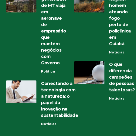
de MT viaja
homem
em
ateando
aeronave
fogo
de
perto de
empresário
policlínica
que
em
mantém
Cuiabá
negócios
Notícias
com
Governo
O que
diferencia
Política
campeões
Conectando a
de pessoas
tecnologia com
talentosas?
a natureza: o
Notícias
papel da
inovação na
sustentabilidade
Notícias