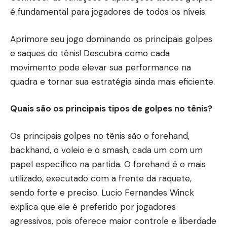
é fundamental para jogadores de todos os níveis.
Aprimore seu jogo dominando os principais golpes
e saques do tênis! Descubra como cada
movimento pode elevar sua performance na
quadra e tornar sua estratégia ainda mais eficiente.
Quais são os principais tipos de golpes no tênis?
Os principais golpes no tênis são o forehand,
backhand, o voleio e o smash, cada um com um
papel específico na partida. O forehand é o mais
utilizado, executado com a frente da raquete,
sendo forte e preciso. Lucio Fernandes Winck
explica que ele é preferido por jogadores
agressivos, pois oferece maior controle e liberdade