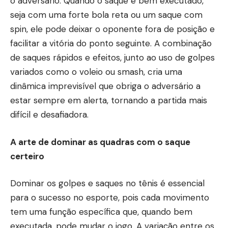
o adversário. Quando o saque é bem executado,
seja com uma forte bola reta ou um saque com
spin, ele pode deixar o oponente fora de posição e
facilitar a vitória do ponto seguinte. A combinação
de saques rápidos e efeitos, junto ao uso de golpes
variados como o voleio ou smash, cria uma
dinâmica imprevisível que obriga o adversário a
estar sempre em alerta, tornando a partida mais
difícil e desafiadora.
A arte de dominar as quadras com o saque
certeiro
Dominar os golpes e saques no tênis é essencial
para o sucesso no esporte, pois cada movimento
tem uma função específica que, quando bem
executada, pode mudar o jogo. A variação entre os