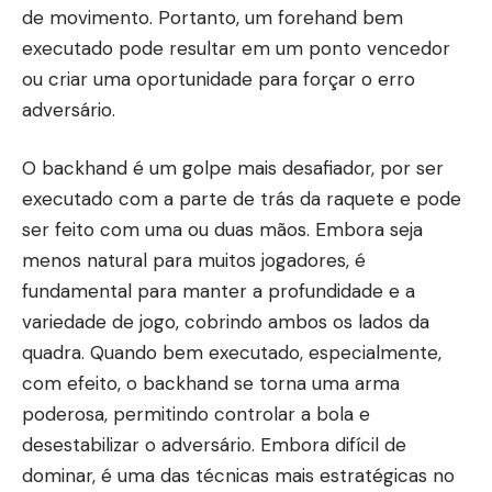
de movimento. Portanto, um forehand bem
executado pode resultar em um ponto vencedor
ou criar uma oportunidade para forçar o erro
adversário.
O backhand é um golpe mais desafiador, por ser
executado com a parte de trás da raquete e pode
ser feito com uma ou duas mãos. Embora seja
menos natural para muitos jogadores, é
fundamental para manter a profundidade e a
variedade de jogo, cobrindo ambos os lados da
quadra. Quando bem executado, especialmente,
com efeito, o backhand se torna uma arma
poderosa, permitindo controlar a bola e
desestabilizar o adversário. Embora difícil de
dominar, é uma das técnicas mais estratégicas no