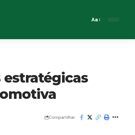
Aa
Font
Resizer
 estratégicas
tomotiva
Compartilhar