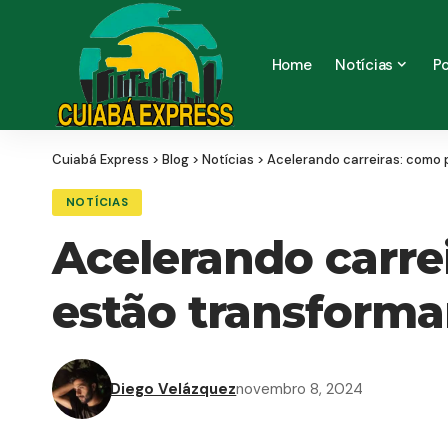
Home
Notícias
Po
Cuiabá Express
>
Blog
>
Notícias
>
Acelerando carreiras: como
NOTÍCIAS
Acelerando carrei
estão transform
Diego Velázquez
novembro 8, 2024