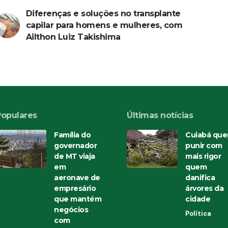
Diferenças e soluções no transplante
capilar para homens e mulheres, com
Ailthon Luiz Takishima
Populares
Últimas notícias
Família do
Cuiabá que
governador
punir com
de MT viaja
mais rigor
em
quem
aeronave de
danifica
empresário
árvores da
que mantém
cidade
negócios
Política
com