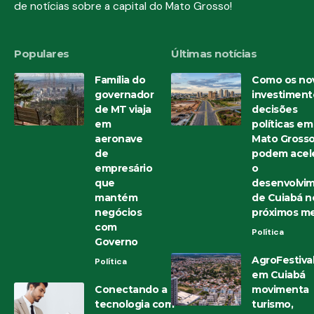
de notícias sobre a capital do Mato Grosso!
Populares
Últimas notícias
Família do
Como os no
governador
investiment
de MT viaja
decisões
em
políticas em
aeronave
Mato Gross
de
podem acele
empresário
o
que
desenvolvi
mantém
de Cuiabá n
negócios
próximos m
com
Política
Governo
AgroFestiva
Política
em Cuiabá
Conectando a
movimenta
tecnologia com
turismo,