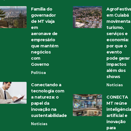
Família do
AgroFestiva
governador
em Cuiabá
de MT viaja
movimenta
em
turismo,
aeronave de
serviços e
empresário
economia:
que mantém
por que o
negócios
evento
com
pode gerar
Governo
impactos
além dos
Política
shows
Conectando a
Notícias
tecnologia com
a natureza: o
CONECTA
papel da
MT reúne
inovação na
inteligênci
sustentabilidade
artificial e
inovação
Notícias
para