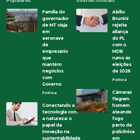
Populares
Últimas notícias
Família do
Abilio
governador
Brunini
de MT viaja
rejeita
em
aliança
aeronave
do PL
de
com o
empresário
MDB
que
rumo às
mantém
eleições
negócios
de 2026
com
Política
Governo
Câmeras
Política
flagram
Conectando a
homem
tecnologia com
ateando
a natureza: o
fogo
papel da
perto de
inovação na
policlínica
sustentabilidade
em