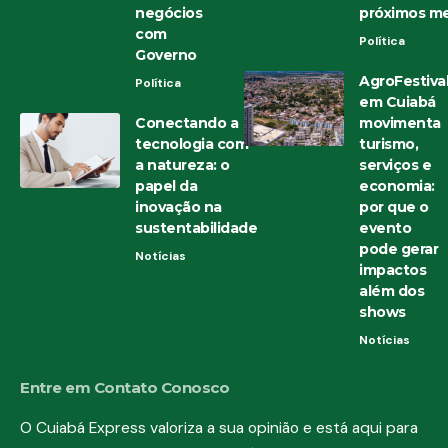
negócios
próximos m
com
Política
Governo
AgroFestiva
Política
em Cuiabá
Conectando a
movimenta
tecnologia com
turismo,
a natureza: o
serviços e
papel da
economia:
inovação na
por que o
sustentabilidade
evento
pode gerar
Notícias
impactos
além dos
shows
Notícias
Entre em Contato Conosco
O Cuiabá Express valoriza a sua opinião e está aqui para