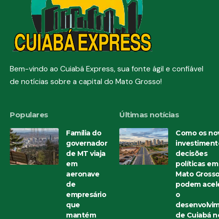
Bem-vindo ao Cuiabá Express, sua fonte ágil e confiável
de notícias sobre a capital do Mato Grosso!
Populares
Últimas notícias
Família do
Como os no
governador
investiment
de MT viaja
decisões
em
políticas em
aeronave
Mato Gross
de
podem acele
empresário
o
que
desenvolvi
mantém
de Cuiabá n