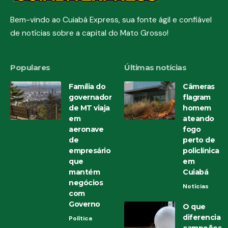
Bem-vindo ao Cuiabá Express, sua fonte ágil e confiável
de notícias sobre a capital do Mato Grosso!
Populares
Últimas notícias
Família do
Câmeras
governador
flagram
de MT viaja
homem
em
ateando
aeronave
fogo
de
perto de
empresário
policlínica
que
em
mantém
Cuiabá
negócios
Notícias
com
Governo
O que
diferencia
Política
campeões