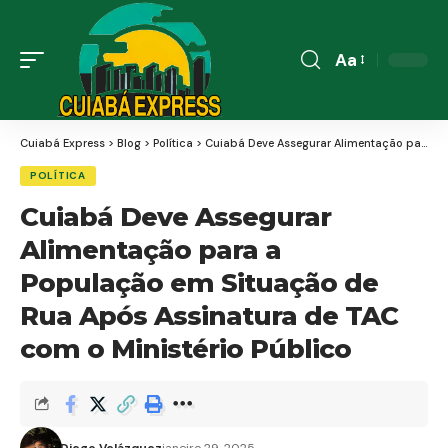
Aa
Font
Resizer
Cuiabá Express
>
Blog
>
Política
>
Cuiabá Deve Assegurar Alimentação para a População em Situação de Rua Após Assinatura de TAC com o Ministério Público
POLÍTICA
Cuiabá Deve Assegurar
Alimentação para a
População em Situação de
Rua Após Assinatura de TAC
com o Ministério Público
Diego Velázquez
janeiro 29, 2025