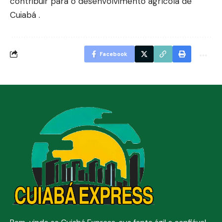
contribuir para o desenvolvimento agrícola de
Cuiabá .
Facebook