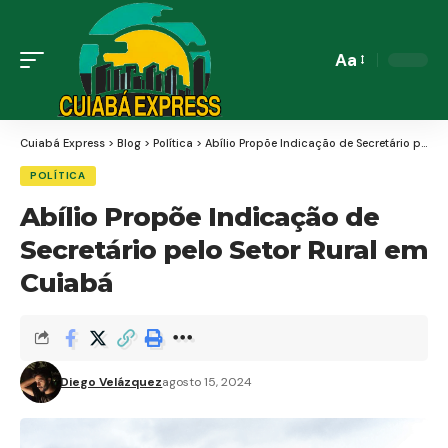
Aa
Font
Resizer
Cuiabá Express
>
Blog
>
Política
>
Abílio Propõe Indicação de Secretário pelo Setor Rural em Cuiabá
POLÍTICA
Abílio Propõe Indicação de
Secretário pelo Setor Rural em
Cuiabá
Diego Velázquez
agosto 15, 2024