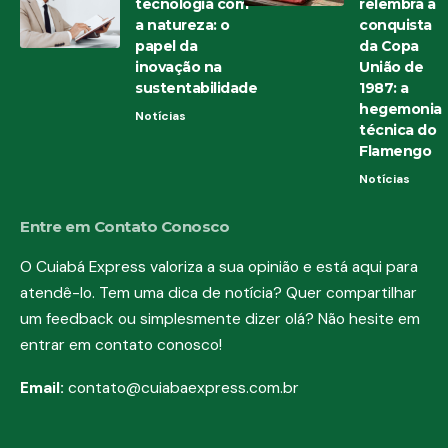
tecnologia com
relembra a
a natureza: o
conquista
papel da
da Copa
inovação na
União de
sustentabilidade
1987: a
hegemonia
Notícias
técnica do
Flamengo
Notícias
Entre em Contato Conosco
O Cuiabá Express valoriza a sua opinião e está aqui para
atendê-lo. Tem uma dica de notícia? Quer compartilhar
um feedback ou simplesmente dizer olá? Não hesite em
entrar em contato conosco!
Email:
contato@cuiabaexpress.com.br