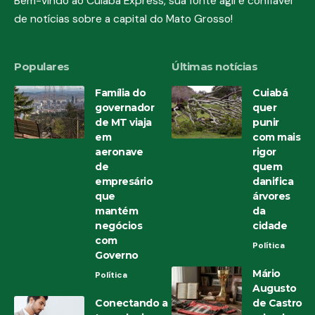
Bem-vindo ao Cuiabá Express, sua fonte ágil e confiável
de notícias sobre a capital do Mato Grosso!
Populares
Últimas notícias
Família do
Cuiabá
governador
quer
de MT viaja
punir
em
com mais
aeronave
rigor
de
quem
empresário
danifica
que
árvores
mantém
da
negócios
cidade
com
Política
Governo
Mário
Política
Augusto
Conectando a
de Castro