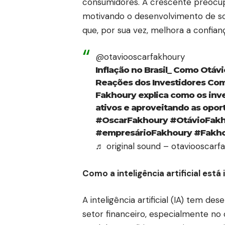
consumidores. A crescente preoc
motivando o desenvolvimento de so
que, por sua vez, melhora a confian
@otaviooscarfakhoury
Inflação no Brasil_ Como Ota
Reações dos Investidores Com
Fakhoury explica como os inv
ativos e aproveitando as opo
#OscarFakhoury
#OtávioFak
#empresárioFakhoury
#Fakho
♬ original sound – otaviooscarf
Como a inteligência artificial es
A inteligência artificial (IA) tem
setor financeiro, especialmente no