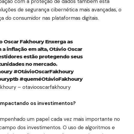
upação com a proteção de dados também está
luções de segurança cibernética mais avançadas, o
ça do consumidor nas plataformas digitais.
́vio Oscar Fakhoury Enxerga as
 a inflação em alta, Otávio Oscar
estidores estão protegendo seus
rtunidades no mercado.
houry
#OtávioOscarFakhoury
uryptb
#queméOtávioFakhoury
akhoury – otaviooscarfakhoury
tá impactando os investimentos?
 desempenhado um papel cada vez mais importante no
 campo dos investimentos. O uso de algoritmos e