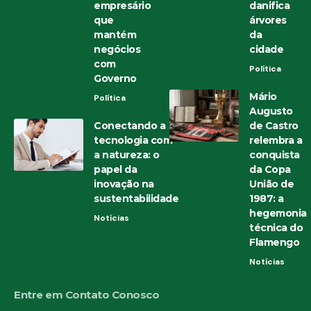
empresário
danifica
que
árvores
mantém
da
negócios
cidade
com
Política
Governo
Mário
Política
Augusto
Conectando a
de Castro
tecnologia com
relembra a
a natureza: o
conquista
papel da
da Copa
inovação na
União de
sustentabilidade
1987: a
hegemonia
Notícias
técnica do
Flamengo
Notícias
Entre em Contato Conosco