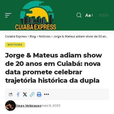
Aa
Font
Resizer
Cuiabá Express
>
Blog
>
Notícias
>
Jorge & Mateus adiam show de 20 anos em Cuiabá: nova data promete celebrar trajetória histórica da dupla
NOTÍCIAS
Jorge & Mateus adiam show
de 20 anos em Cuiabá: nova
data promete celebrar
trajetória histórica da dupla
Diego Velázquez
maio 8, 2025